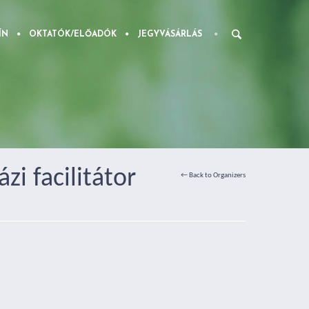
ÍN
OKTATÓK/ELŐADÓK
JEGYVÁSÁRLÁS
zi facilitátor
← Back to Organizers