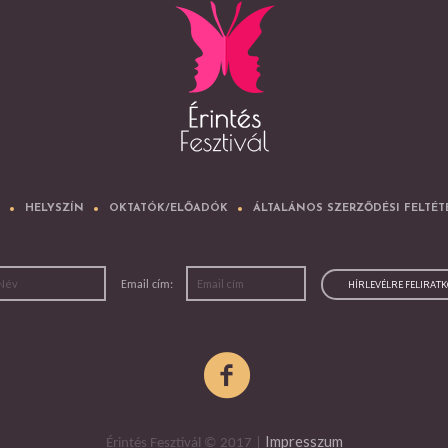
HELYSZÍN
OKTATÓK/ELŐADÓK
ÁLTALÁNOS SZERZŐDÉSI FELTÉT
Email cím:
Impresszum
Érintés Fesztivál © 2017 |