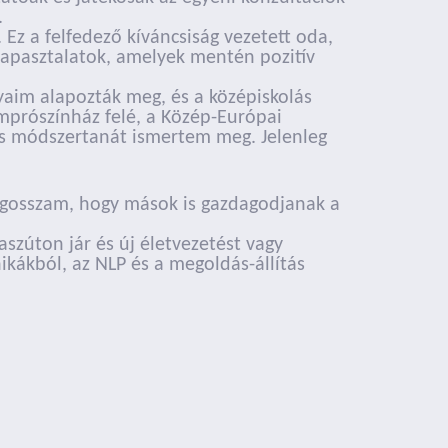
.
z a felfedező kíváncsiság vezetett oda,
tapasztalatok, amelyek mentén pozitív
aim alapozták meg, és a középiskolás
mprószínház felé, a Közép-Európai
ás módszertanát ismertem meg. Jelenleg
egosszam, hogy mások is gazdagodjanak a
szúton jár és új életvezetést vagy
ikákból, az NLP és a megoldás-állítás