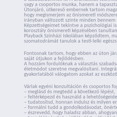
vagy a csoportos munka, hanem a tapaszta
Útonjáró, útkereső embernek tartom magam,
hogy megismerjem az önismereti módszerek 
irányban változott szinte minden bennem é
Képzettségeimet tekintve a pszichológiai
korosztály önismereti képzésében tanultam
Playback Színházi Iskolában képződtem, m
szomatodrámát tanulok a testi-lelki egészsé
Fontosnak tartom, hogy ebben az úton já
saját útjukon a fejlődésben.
A hozzám fordulóknak a választás szabadsá
életmódot szeretne megvalósítani. Integrál
gyakorlatából válogatom azokat az eszközö
Várlak egyéni konzultáción és csoportos fo
– meglásd és megtedd a következő lépést,
– feltérképezd és használd a lehetőségeide
– tudatosítsd, honnan indulsz és milyen e
– formálni tudd a gondolkodásodat, önért
– észrevedd, hogy haladsz abban, ahogyan 