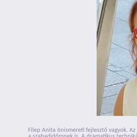
Filep Anita önismereti fejlesztő vagyok. A
a szabadidőmnek is. A dramatikus techniká