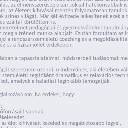
lás, az élményszerűség okán sokkal hatékonyabbak is
 az életem kihívásai mentén folyamatosan tanulok. E
színes világát. Már két évtizede lelkesítenek ezek a 
s ezáltal körülöttem is.
 ismereteimet pedagógiai és gyermekvédelmi tanulmány
 meg a tréneri munka alapjait. Ezután fordultam az i
ajd a rendszerszemléletű coaching és a megoldásállít
g és a fizikai jóllét érdekében.
rásban a tapasztalataimat, módszerbeli tudásomat m
gát szeretném üzenni: mindenkinek, aki életében vála
 szemléletű segítőként dramatikus és relaxációs techn
ket, amelyek a haladást leginkább támogatják.
glalkozásokon, ha érdekel, hogy:
t,
rőforrásaid vannak,
ékelésedet,
az élet kihívásait kezeled és magabiztosabb legyél,