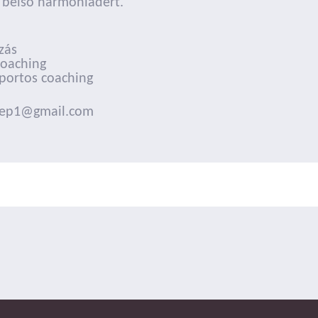
t, belső harmóniádért.
zás
coaching
oportos coaching
filep1@gmail.com