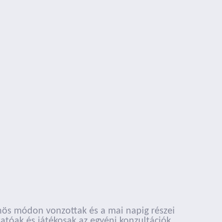
lönös módon vonzottak és a mai napig részei
tóak és játékosak az egyéni konzultációk