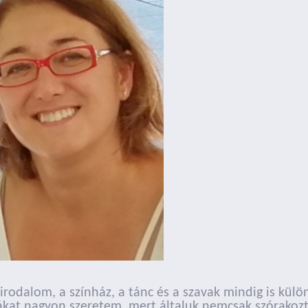
z irodalom, a színház, a tánc és a szavak mindig is kü
kat nagyon szeretem, mert általuk nemcsak szórakozta