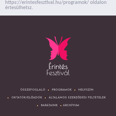
https://erintesfesztival.hu/programok/ oldalon
értesülhetsz.
ÖSSZEFOGLALÓ
PROGRAMOK
HELYSZÍN
OKTATÓK/ELŐADÓK
ÁLTALÁNOS SZERZŐDÉSI FELTÉTELEK
BARÁTAINK
ARCHÍVUM