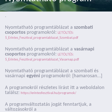
.
Nyomtatható programtáblázat a
szombati
csoportos
programokról:
LETÖLTÉS:
5_Erintes_Fesztival_programtablazat_Szombat.pdf
Nyomtatható programtáblázat a
vasárnapi
csoportos
programokról:
LETÖLTÉS:
5_Erintes_Fesztival_programtablazat_Vasarnap.pdf
Nyomtatható programtáblázat a szombati és
vasárnapi
egyéni
programokról: [hamarosan…]
A programokról részletes lírást itt a weboldalon
találsz:
https://erintesfesztival.hu/programok/
A programváltoztatás jogát fenntartjuk, a
változásokról a