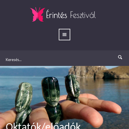
Oktatók/előadók