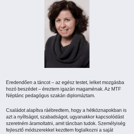
Eredendően a táncot – az egész testet, lelket mozgásba
hozó beszédet – éreztem igazán magaménak. Az MTF
Néptánc pedagógus szakán diplomáztam.
Családot alapítva ráébredtem, hogy a hétköznapokban is
azt a nyíltságot, szabadságot, ugyanakkor kapcsolódást
szeretném áramoltatni, amit táncban tudok. Személyiség
fejlesztő módszerekkel kezdtem foglalkozni a saját