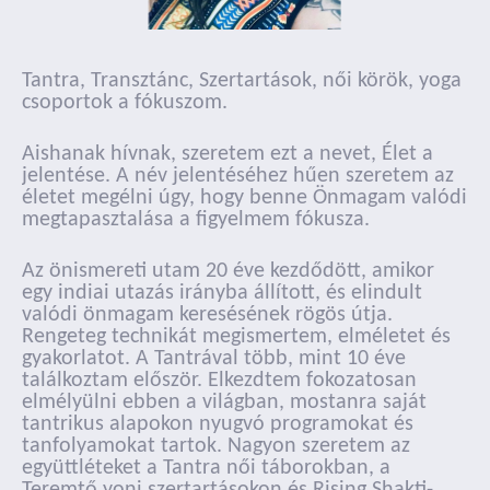
Tantra, Transztánc, Szertartások, női körök, yoga
csoportok a fókuszom.
Aishanak hívnak, szeretem ezt a nevet, Élet a
jelentése. A név jelentéséhez hűen szeretem az
életet megélni úgy, hogy benne Önmagam valódi
megtapasztalása a figyelmem fókusza.
Az önismereti utam 20 éve kezdődött, amikor
egy indiai utazás irányba állított, és elindult
valódi önmagam keresésének rögös útja.
Rengeteg technikát megismertem, elméletet és
gyakorlatot. A Tantrával több, mint 10 éve
találkoztam először. Elkezdtem fokozatosan
elmélyülni ebben a világban, mostanra saját
tantrikus alapokon nyugvó programokat és
tanfolyamokat tartok. Nagyon szeretem az
együttléteket a Tantra női táborokban, a
Teremtő yoni szertartásokon és Rising Shakti-