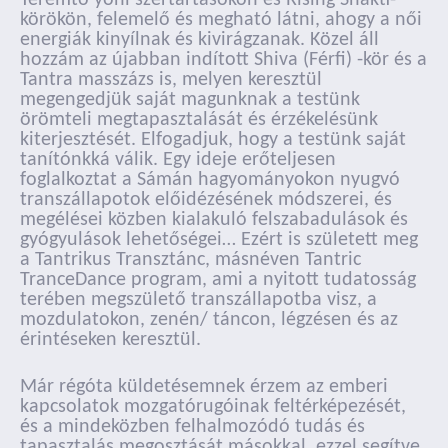
körökön, felemelő és megható látni, ahogy a női
energiák kinyílnak és kivirágzanak. Közel áll
hozzám az újabban indított Shiva (Férfi) -kör és a
Tantra masszázs is, melyen keresztül
megengedjük saját magunknak a testünk
örömteli megtapasztalását és érzékelésünk
kiterjesztését. Elfogadjuk, hogy a testünk saját
tanítónkká válik. Egy ideje erőteljesen
foglalkoztat a Sámán hagyományokon nyugvó
transzállapotok előidézésének módszerei, és
megélései közben kialakuló felszabadulások és
gyógyulások lehetőségei… Ezért is született meg
a Tantrikus Transztánc, másnéven Tantric
TranceDance program, ami a nyitott tudatosság
terében megszülető transzállapotba visz, a
mozdulatokon, zenén/ táncon, légzésen és az
érintéseken keresztül.
Már régóta küldetésemnek érzem az emberi
kapcsolatok mozgatórugóinak feltérképezését,
és a mindeközben felhalmozódó tudás és
tapasztalás megosztását másokkal, ezzel segítve,