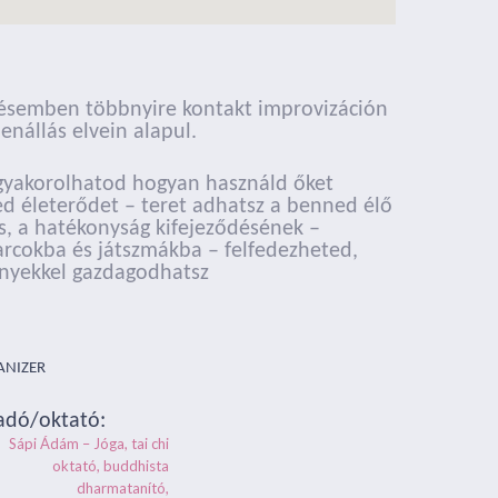
ítésemben többnyire kontakt improvizáción
enállás elvein alapul.
s gyakorolhatod hogyan használd őket
d életerődet – teret adhatsz a benned élő
s, a hatékonyság kifejeződésének –
harcokba és játszmákba – felfedezheted,
ényekkel gazdagodhatsz
ANIZER
adó/oktató:
Sápi Ádám – Jóga, tai chi
oktató, buddhista
dharmatanító,