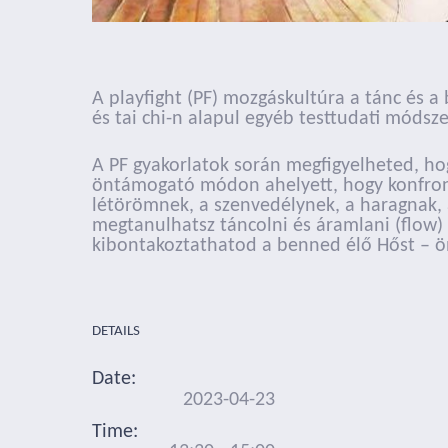
A playfight (PF) mozgáskultúra a tánc és 
és tai chi-n alapul egyéb testtudati módsze
A PF gyakorlatok során megfigyelheted, ho
öntámogató módon ahelyett, hogy konfront
létörömnek, a szenvedélynek, a haragnak, 
megtanulhatsz táncolni és áramlani (flow) 
kibontakoztathatod a benned élő Hőst – ön
DETAILS
Date:
2023-04-23
Time: