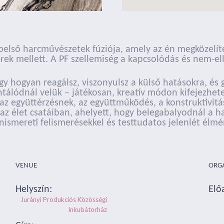
a belső harcművészetek fúziója, amely az én megközel
rek mellett. A PF szellemiség a kapcsolódás és nem-ell
gy hogyan reagálsz, viszonyulsz a külső hatásokra, é
álódnál velük – játékosan, kreatív módon kifejezhete
az együttérzésnek, az együttműködés, a konstruktivitá
az élet csatáiban, ahelyett, hogy belegabalyodnál a 
ismereti felismerésekkel és testtudatos jelenlét élm
VENUE
ORG
Helyszín:
Elő
Jurányi Produkciós Közösségi
Inkubátorház