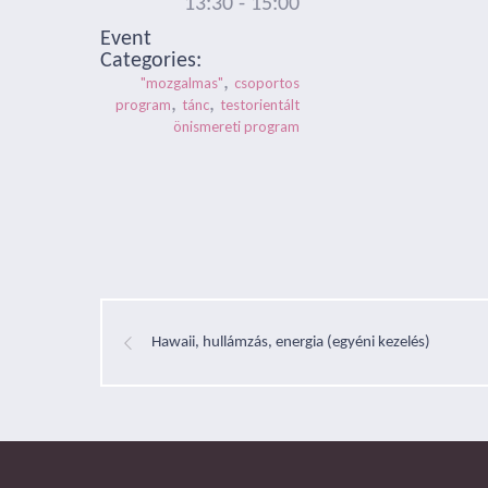
13:30 - 15:00
Event
Categories:
,
"mozgalmas"
csoportos
,
,
program
tánc
testorientált
önismereti program
Hawaii, hullámzás, energia (egyéni kezelés)