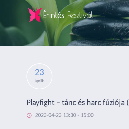
23
április
Playfight – tánc és harc fúziója
2023-04-23 13:30
-
15:00