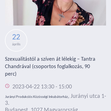
22
április
Szexualitástól a szíven át lélekig – Tantra
Chandrával (csoportos foglalkozás, 90
perc)
2023-04-22 13:30
-
15:00
,
Jurányi utca 1-
Jurányi Produkciós Közösségi Inkubátorház
3.
Budapest
,
1027
Magyarország