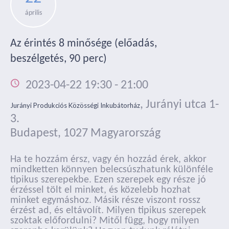
április
Az érintés 8 minősége (előadás,
beszélgetés, 90 perc)
2023-04-22 19:30
-
21:00
,
Jurányi utca 1-
Jurányi Produkciós Közösségi Inkubátorház
3.
Budapest
,
1027
Magyarország
Ha te hozzám érsz, vagy én hozzád érek, akkor
mindketten könnyen belecsúszhatunk különféle
tipikus szerepekbe. Ezen szerepek egy része jó
érzéssel tölt el minket, és közelebb hozhat
minket egymáshoz. Másik része viszont rossz
érzést ad, és eltávolít. Milyen tipikus szerepek
szoktak előfordulni? Mitől függ, hogy milyen