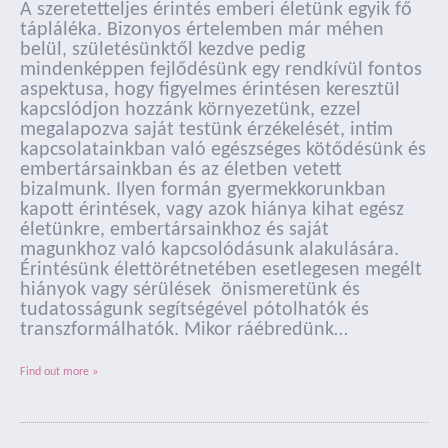
A szeretetteljes érintés emberi életünk egyik fő
tápláléka. Bizonyos értelemben már méhen
belül, születésünktől kezdve pedig
mindenképpen fejlődésünk egy rendkívül fontos
aspektusa, hogy figyelmes érintésen keresztül
kapcslódjon hozzánk környezetünk, ezzel
megalapozva saját testünk érzékelését, intim
kapcsolatainkban való egészséges kötődésünk és
embertársainkban és az életben vetett
bizalmunk. Ilyen formán gyermekkorunkban
kapott érintések, vagy azok hiánya kihat egész
életünkre, embertársainkhoz és saját
magunkhoz való kapcsolódásunk alakulására.
Érintésünk élettörétnetében esetlegesen megélt
hiányok vagy sérülések önismeretünk és
tudatosságunk segítségével pótolhatók és
transzformálhatók. Mikor ráébredünk…
Find out more »