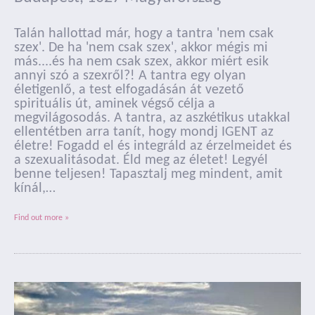
Talán hallottad már, hogy a tantra 'nem csak
szex'. De ha 'nem csak szex', akkor mégis mi
más....és ha nem csak szex, akkor miért esik
annyi szó a szexről?! A tantra egy olyan
életigenlő, a test elfogadásán át vezető
spirituális út, aminek végső célja a
megvilágosodás. A tantra, az aszkétikus utakkal
ellentétben arra tanít, hogy mondj IGENT az
életre! Fogadd el és integráld az érzelmeidet és
a szexualitásodat. Éld meg az életet! Legyél
benne teljesen! Tapasztalj meg mindent, amit
kínál,…
Find out more »