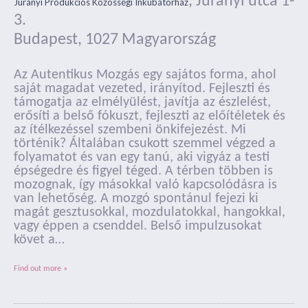
,
Jurányi utca 1-
Jurányi Produkciós Közösségi Inkubátorház
3.
Budapest
,
1027
Magyarország
Az Autentikus Mozgás egy sajátos forma, ahol
saját magadat vezeted, irányítod. Fejleszti és
támogatja az elmélyülést, javítja az észlelést,
erősíti a belső fókuszt, fejleszti az előítéletek és
az ítélkezéssel szembeni önkifejezést. Mi
történik? Általában csukott szemmel végzed a
folyamatot és van egy tanú, aki vigyáz a testi
épségedre és figyel téged. A térben többen is
mozognak, így másokkal való kapcsolódásra is
van lehetőség. A mozgó spontánul fejezi ki
magát gesztusokkal, mozdulatokkal, hangokkal,
vagy éppen a csenddel. Belső impulzusokat
követ a…
Find out more »