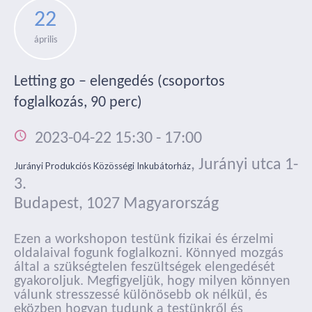
22
április
Letting go – elengedés (csoportos
foglalkozás, 90 perc)
2023-04-22 15:30
-
17:00
,
Jurányi utca 1-
Jurányi Produkciós Közösségi Inkubátorház
3.
Budapest
,
1027
Magyarország
Ezen a workshopon testünk fizikai és érzelmi
oldalaival fogunk foglalkozni. Könnyed mozgás
által a szükségtelen feszültségek elengedését
gyakoroljuk. Megfigyeljük, hogy milyen könnyen
válunk stresszessé különösebb ok nélkül, és
eközben hogyan tudunk a testünkről és