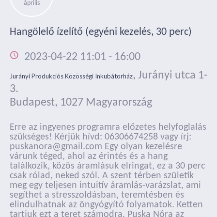
április
Hangölelő ízelítő (egyéni kezelés, 30 perc)
2023-04-22 11:01
-
16:00
,
Jurányi utca 1-
Jurányi Produkciós Közösségi Inkubátorház
3.
Budapest
,
1027
Magyarország
Erre az ingyenes programra előzetes helyfoglalás
szükséges! Kérjük hívd: 06306674258 vagy írj:
puskanora@gmail.com Egy olyan kezelésre
várunk téged, ahol az érintés és a hang
találkozik, közös áramlásuk elringat, ez a 30 perc
csak rólad, neked szól. A szent térben születik
meg egy teljesen intuitív áramlás-varázslat, ami
segíthet a stresszoldásban, teremtésben és
elindulhatnak az öngyógyító folyamatok. Ketten
tartjuk ezt a teret számodra, Puska Nóra az