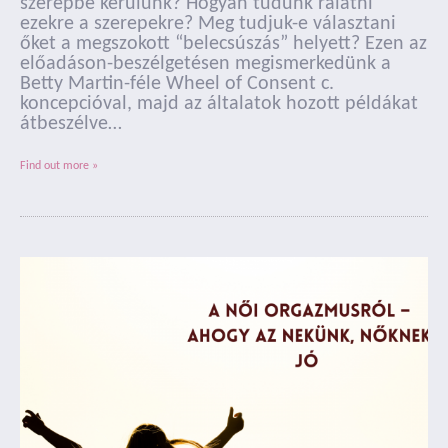
szerepbe kerülünk? Hogyan tudunk rálátni
ezekre a szerepekre? Meg tudjuk-e választani
őket a megszokott “belecsúszás” helyett? Ezen az
előadáson-beszélgetésen megismerkedünk a
Betty Martin-féle Wheel of Consent c.
koncepcióval, majd az általatok hozott példákat
átbeszélve…
Find out more »