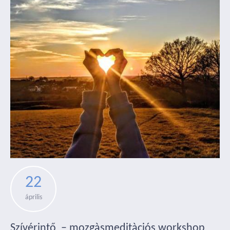
22
április
Szívérintő – mozgàsmeditàciós workshop