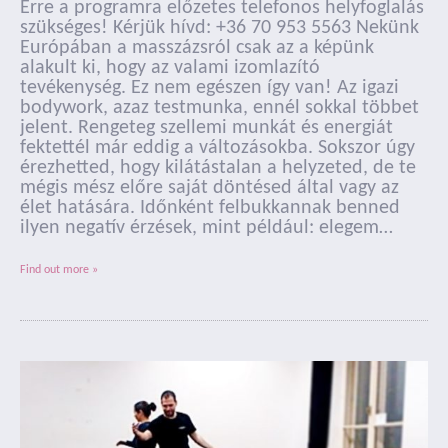
Erre a programra előzetes telefonos helyfoglalás
szükséges! Kérjük hívd: +36 70 953 5563 Nekünk
Európában a masszázsról csak az a képünk
alakult ki, hogy az valami izomlazító
tevékenység. Ez nem egészen így van! Az igazi
bodywork, azaz testmunka, ennél sokkal többet
jelent. Rengeteg szellemi munkát és energiát
fektettél már eddig a változásokba. Sokszor úgy
érezhetted, hogy kilátástalan a helyzeted, de te
mégis mész előre saját döntésed által vagy az
élet hatására. Időnként felbukkannak benned
ilyen negatív érzések, mint például: elegem…
Find out more »