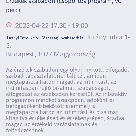
Érzékek szabadon (csoportos program, 90
perc)
2023-04-22 17:30
-
19:00
,
Jurányi utca 1-
Jurányi Produkciós Közösségi Inkubátorház
3.
Budapest
,
1027
Magyarország
Az érzékek szabadon egy olyan nyitott, elfogadó,
szabad tapasztalatorientált tér, amiben
megtapasztalhatod magad, az intimitást, az
intimitásban rejlő bizalmat, szabadságot,
elfogadást az érzékeiden keresztül. Az interaktív
programon mindkét szerepben, adóként és
befogadóként(bekötött szemmel) is
megtapasztalhatod az intimitást és bizalmat,
kitágítva érzékelésed és érzékenységed, átadva
magad az érzékeid varázslatainak és
felfedezésének.