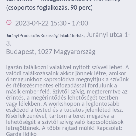
(csoportos foglalkozás, 90 perc)
2023-04-22 15:30
-
17:00
,
Jurányi utca 1-
Jurányi Produkciós Közösségi Inkubátorház
3.
Budapest
,
1027
Magyarország
Igazàn találkozni valakivel nyitott szívvel lehet. A
valódi talàlkozàsaink akkor jönnek létre, amikor
önmagunkhoz kapcsolódva megnyitjuk a szívünk
és ítélkezésmentes elfogadàssal fordulunk a
màsik ember felé. Szívtől szívig, megteremtve az
érintés, a megérintődés lehetőségét testben
vagy lélekben. A workshopon a legfontosabb
eszközöd a tested és a tudatos jelenléted lesz.
Kísérlek zenével, tartom a teret megadva a
lehetőségét a szívtől szívig való kapcsolódások
létrejöttének. A többi rajtad múlik! Kapcsolat:
Garda Ildikó