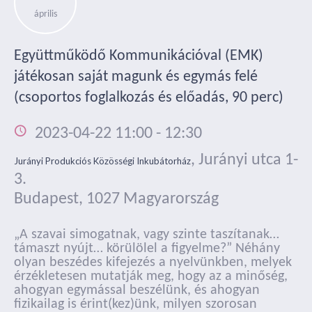
április
Együttműködő Kommunikációval (EMK)
játékosan saját magunk és egymás felé
(csoportos foglalkozás és előadás, 90 perc)
2023-04-22 11:00
-
12:30
,
Jurányi utca 1-
Jurányi Produkciós Közösségi Inkubátorház
3.
Budapest
,
1027
Magyarország
„A szavai simogatnak, vagy szinte taszítanak…
támaszt nyújt… körülölel a figyelme?” Néhány
olyan beszédes kifejezés a nyelvünkben, melyek
érzékletesen mutatják meg, hogy az a minőség,
ahogyan egymással beszélünk, és ahogyan
fizikailag is érint(kez)ünk, milyen szorosan